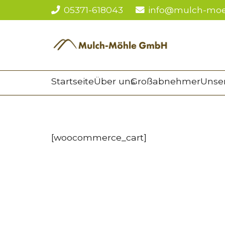
05371-618043
info@mulch-moe
Startseite
Über uns
Großabnehmer
Unser
[woocommerce_cart]